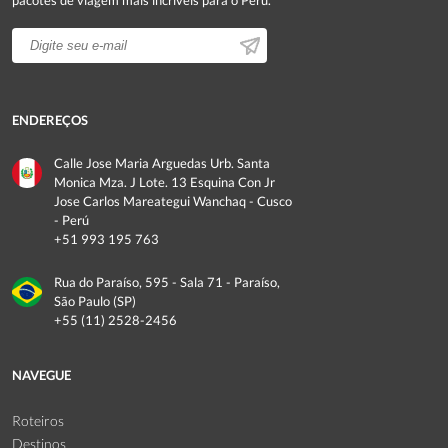
pacotes de viagem mais incríveis para o Peru.
ENDEREÇOS
Calle Jose Maria Arguedas Urb. Santa
Monica Mza. J Lote. 13 Esquina Con Jr
Jose Carlos Mareategui Wanchaq - Cusco
- Perú
+51 993 195 763
Rua do Paraíso, 595 - Sala 71 - Paraíso,
São Paulo (SP)
+55 (11) 2528-2456
NAVEGUE
Roteiros
Destinos