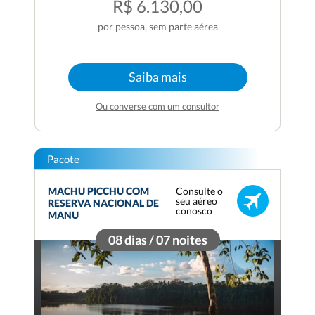
R$ 6.130,00
por pessoa, sem parte aérea
Saiba mais
Ou converse com um consultor
Pacote
Consulte o
MACHU PICCHU COM
seu aéreo
RESERVA NACIONAL DE
conosco
MANU
08 dias / 07 noites