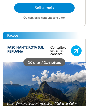
Saiba mais
Ou converse com um consultor
Pacote
Consulte o
FASCINANTE ROTA SUL
seu aéreo
PERUANA
conosco
16 dias / 15 noites
Lima - Paracas - Nazca - Arequipa - Cânion del Colca -