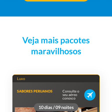
Veja mais pacotes
maravilhosos
Luxo
Consulte o
SABORES PERUANOS
seu aéreo
conosco
10 dias / 09 noites