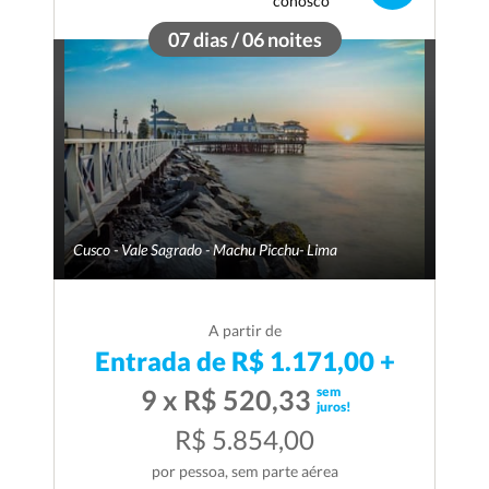
conosco
07 dias / 06 noites
Cusco - Vale Sagrado - Machu Picchu- Lima
A partir de
Entrada de R$ 1.171,00 +
sem
9 x R$ 520,33
juros!
R$ 5.854,00
por pessoa, sem parte aérea