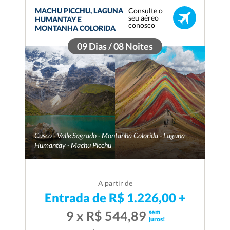
Consulte o
MACHU PICCHU, LAGUNA
seu aéreo
HUMANTAY E
conosco
MONTANHA COLORIDA
09 Dias / 08 Noites
Cusco - Valle Sagrado - Montanha Colorida - Laguna
Humantay - Machu Picchu
A partir de
Entrada de R$ 1.226,00 +
sem
9 x R$ 544,89
juros!