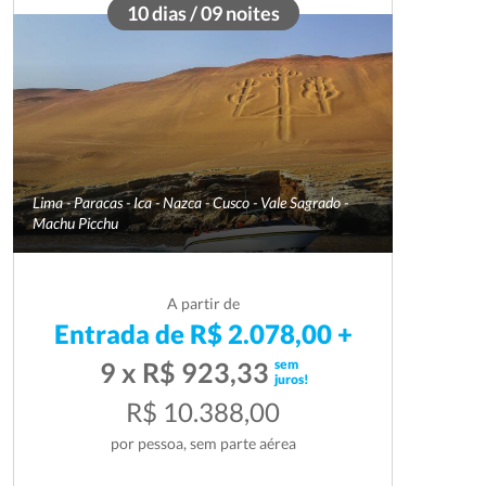
10 dias / 09 noites
Lima - Paracas - Ica - Nazca - Cusco - Vale Sagrado -
Machu Picchu
A partir de
Entrada de R$ 2.078,00 +
sem
9 x R$ 923,33
juros!
R$ 10.388,00
por pessoa, sem parte aérea