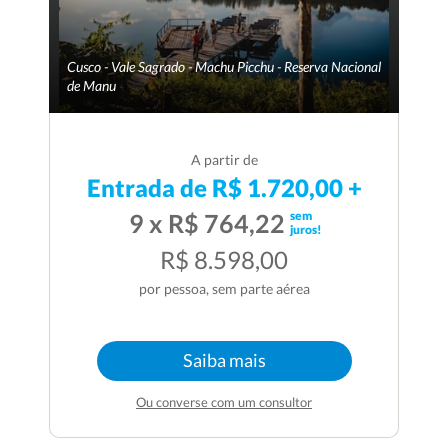
Cusco - Vale Sagrado - Machu Picchu - Reserva Nacional
de Manu
A partir de
Entrada de R$ 1.720,00 +
sem
9 x R$ 764,22
juros!
R$ 8.598,00
por pessoa, sem parte aérea
Saiba mais
Ou converse com um consultor