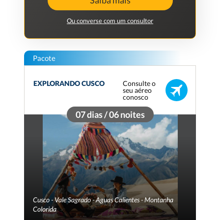
Saiba mais
Ou converse com um consultor
Pacote
Consulte o
EXPLORANDO CUSCO
seu aéreo
conosco
07 dias / 06 noites
Cusco - Vale Sagrado - Aguas Calientes - Montanha
Colorida