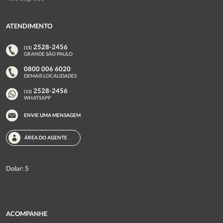
ATENDIMENTO
2528-2456
(11)
GRANDE SÃO PAULO
0800 006 6020
DEMAIS LOCALIDADES
2528-2456
(11)
WHATSAPP
ENVIE UMA MENSAGEM
as datas e o valor
ÁREA DO AGENTE
certos para a sua viagem
SEU NOME
Dolar: 5
SEU WHATSAPP
ACOMPANHE