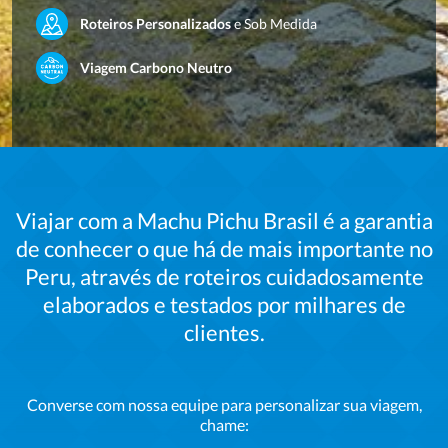
Roteiros Personalizados
e Sob Medida
Viagem Carbono Neutro
Viajar com a Machu Pichu Brasil é a garantia
de conhecer o que há de mais importante no
Peru, através de roteiros cuidadosamente
elaborados e testados por milhares de
clientes.
Converse com nossa
equipe para personalizar sua viagem,
chame: